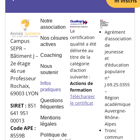
m'inscris
Notre
association
La
Agrément
certification
Nos césures
d’association
Campus
qualité a été
actives
de
SEPR –
délivrée au
jeunesse
Coaching
Bâtiment J –
titre de la
et
2e étage
catégorie
d’éducation
Nous
d’action
46 rue
populaire
soutenir
suivante :
n°
Professeur
Actions de
Infos
J.69.25.0355
Rochaix,
pratiques
formation
–
69003 LYON
Télécharger
Région
Questions
le certificat
académique
SIRET :
851
fréquentes
Auvergne-
641 951
Rhône-
Mentions
00013
Alpes
légales
Code APE :
Tronc
8559B
Politique de
commun