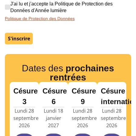
J'ai lu et j'accepte la Politique de Protection 
J'ai lu et j'accepte la Politique de Protection des
Données d'Année lumière
Politique de Protection des Données
S'inscrire
Dates des
prochaines
rentrées
Césure
Césure
Césure
Césure
3
6
9
internatio
Lundi 28
Lundi 18
Lundi 28
Lundi 28
septembre
janvier
septembre
septembre
2026
2027
2026
2026