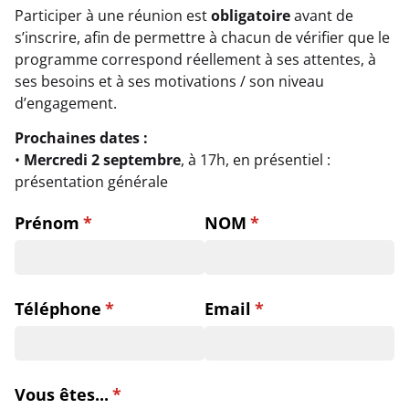
Participer à une réunion est
obligatoire
avant de
s’inscrire, afin de permettre à chacun de vérifier que le
programme correspond réellement à ses attentes, à
ses besoins et à ses motivations / son niveau
d’engagement.
Prochaines dates :
•
Mercredi 2 septembre
, à 17h, en présentiel :
présentation générale
Prénom
(requis)
*
NOM
(requis)
*
Téléphone
(requis)
*
Email
(requis)
*
Vous êtes...
(requis)
*