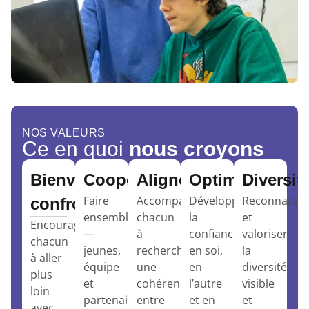
NOS VALEURS
Ce en quoi
nous croyons
Bienveillance
Coopération
Alignement
Optimisme
Diversit
Faire
Accompagner
Développer
Reconnaître
confrontante
ensemble
chacun
la
et
Encourager
—
à
confiance
valoriser
chacun
jeunes,
rechercher
en soi,
la
à aller
équipe
une
en
diversité,
plus
et
cohérence
l’autre
visible
loin
partenaires
entre
et en
et
avec