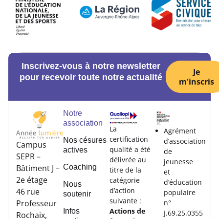
Inscrivez-vous à notre newsletter
Je
pour recevoir toute notre actualité
m'inscris
Notre
association
La
Agrément
certification
Nos césures
d’association
Campus
qualité a été
actives
de
SEPR –
délivrée au
jeunesse
Coaching
Bâtiment J –
titre de la
et
2e étage
catégorie
d’éducation
Nous
d’action
46 rue
populaire
soutenir
suivante :
n°
Professeur
Actions de
Infos
J.69.25.0355
Rochaix,