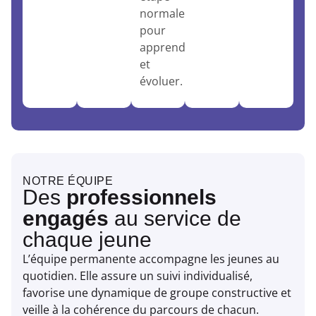
normale
pour
apprendre
et
évoluer.
NOTRE ÉQUIPE
Des
professionnels
engagés
au service de
chaque jeune
L’équipe permanente accompagne les jeunes au
quotidien. Elle assure un suivi individualisé,
favorise une dynamique de groupe constructive et
veille à la cohérence du parcours de chacun.