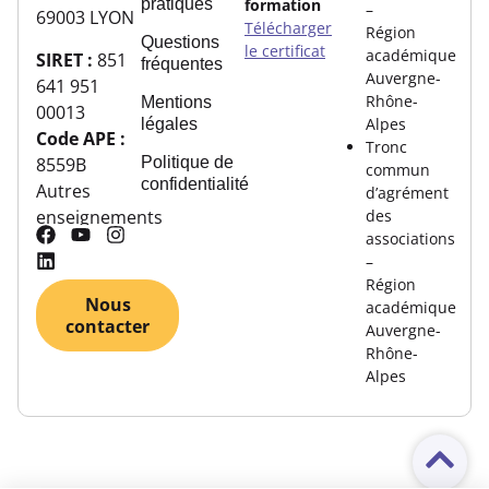
pratiques
formation
–
69003 LYON
Télécharger
Région
Questions
le certificat
académique
SIRET :
851
fréquentes
Auvergne-
641 951
Rhône-
Mentions
00013
Alpes
légales
Code APE :
Tronc
8559B
Politique de
commun
confidentialité
Autres
d’agrément
des
enseignements
associations
–
Région
Nous
académique
contacter
Auvergne-
Rhône-
Alpes