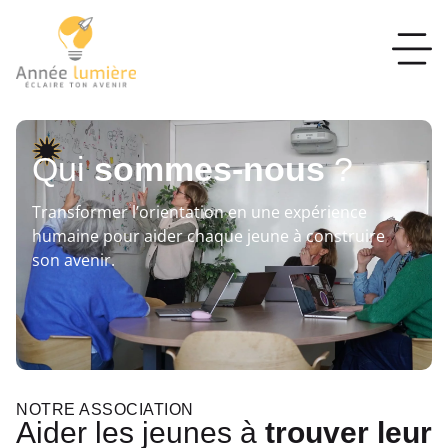
Qui
sommes-nous
?
Transformer l’orientation en une expérience
humaine pour aider chaque jeune à construire
son avenir.
NOTRE ASSOCIATION
Aider les jeunes à
trouver leur