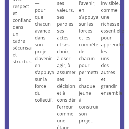
—
ses
l’avenir,
invisible,
respect
pour
valeurs,
en
comme
et
que
ses
s’appuyant
une
confiance,
chacun
paroles,
sur les
richesse
dans
avance
ses
forces
essentielle
un
dans
actes
et les
pour
cadre
son
et ses
compétences
apprendre
sécurisant
projet
choix,
de
les
et
d’avenir
à oser
chacun
uns
structurant
en
agir, à
pour
des
s’appuyant
assumer
permettre
autres
sur la
ses
à
et
force
décisions
chaque
grandir
du
et à
jeune
ensemble.
collectif.
considérer
à
l’erreur
construire
comme
son
une
projet.
étape